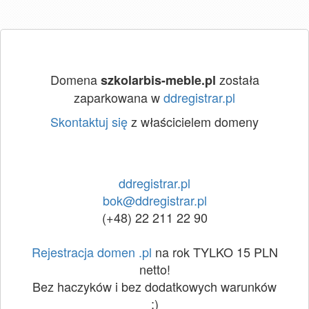
Domena
została
szkolarbis-meble.pl
zaparkowana w
ddregistrar.pl
Skontaktuj się
z właścicielem domeny
ddregistrar.pl
bok@ddregistrar.pl
(+48) 22 211 22 90
Rejestracja domen .pl
na rok TYLKO 15 PLN
netto!
Bez haczyków i bez dodatkowych warunków
:)