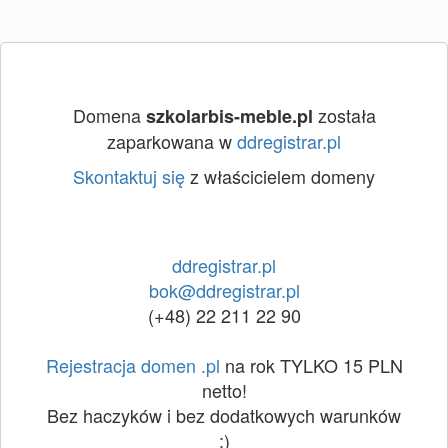
Domena
została
szkolarbis-meble.pl
zaparkowana w
ddregistrar.pl
Skontaktuj się
z właścicielem domeny
ddregistrar.pl
bok@ddregistrar.pl
(+48) 22 211 22 90
Rejestracja domen .pl
na rok TYLKO 15 PLN
netto!
Bez haczyków i bez dodatkowych warunków
:)