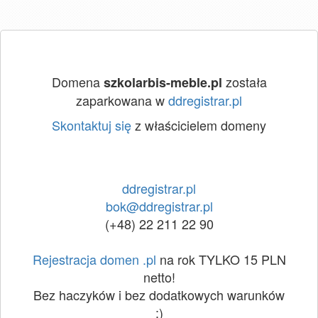
Domena
została
szkolarbis-meble.pl
zaparkowana w
ddregistrar.pl
Skontaktuj się
z właścicielem domeny
ddregistrar.pl
bok@ddregistrar.pl
(+48) 22 211 22 90
Rejestracja domen .pl
na rok TYLKO 15 PLN
netto!
Bez haczyków i bez dodatkowych warunków
:)