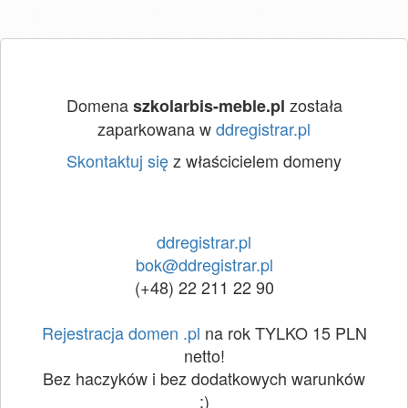
Domena
została
szkolarbis-meble.pl
zaparkowana w
ddregistrar.pl
Skontaktuj się
z właścicielem domeny
ddregistrar.pl
bok@ddregistrar.pl
(+48) 22 211 22 90
Rejestracja domen .pl
na rok TYLKO 15 PLN
netto!
Bez haczyków i bez dodatkowych warunków
:)