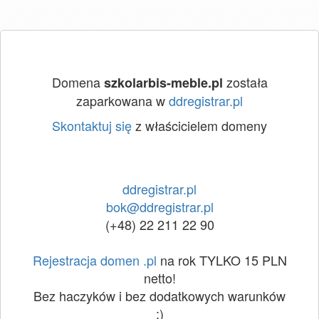
Domena
została
szkolarbis-meble.pl
zaparkowana w
ddregistrar.pl
Skontaktuj się
z właścicielem domeny
ddregistrar.pl
bok@ddregistrar.pl
(+48) 22 211 22 90
Rejestracja domen .pl
na rok TYLKO 15 PLN
netto!
Bez haczyków i bez dodatkowych warunków
:)