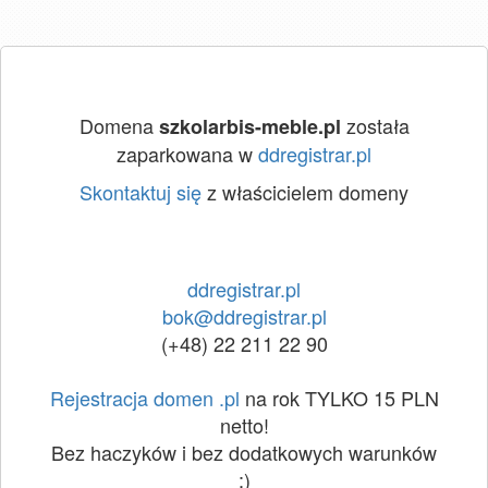
Domena
została
szkolarbis-meble.pl
zaparkowana w
ddregistrar.pl
Skontaktuj się
z właścicielem domeny
ddregistrar.pl
bok@ddregistrar.pl
(+48) 22 211 22 90
Rejestracja domen .pl
na rok TYLKO 15 PLN
netto!
Bez haczyków i bez dodatkowych warunków
:)