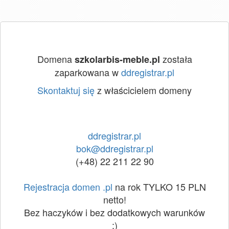
Domena
została
szkolarbis-meble.pl
zaparkowana w
ddregistrar.pl
Skontaktuj się
z właścicielem domeny
ddregistrar.pl
bok@ddregistrar.pl
(+48) 22 211 22 90
Rejestracja domen .pl
na rok TYLKO 15 PLN
netto!
Bez haczyków i bez dodatkowych warunków
:)