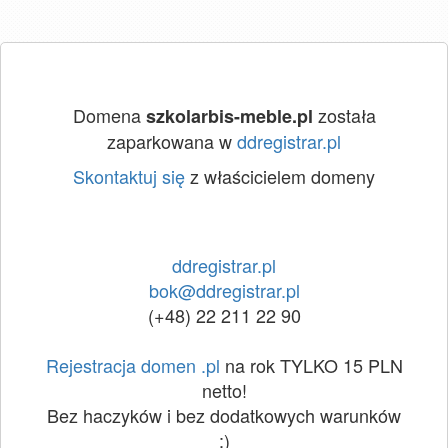
Domena
została
szkolarbis-meble.pl
zaparkowana w
ddregistrar.pl
Skontaktuj się
z właścicielem domeny
ddregistrar.pl
bok@ddregistrar.pl
(+48) 22 211 22 90
Rejestracja domen .pl
na rok TYLKO 15 PLN
netto!
Bez haczyków i bez dodatkowych warunków
:)