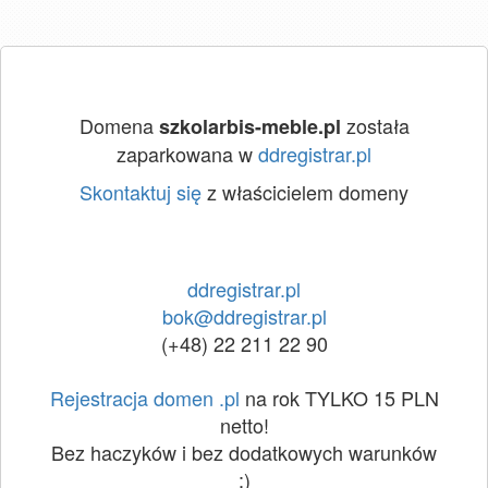
Domena
została
szkolarbis-meble.pl
zaparkowana w
ddregistrar.pl
Skontaktuj się
z właścicielem domeny
ddregistrar.pl
bok@ddregistrar.pl
(+48) 22 211 22 90
Rejestracja domen .pl
na rok TYLKO 15 PLN
netto!
Bez haczyków i bez dodatkowych warunków
:)