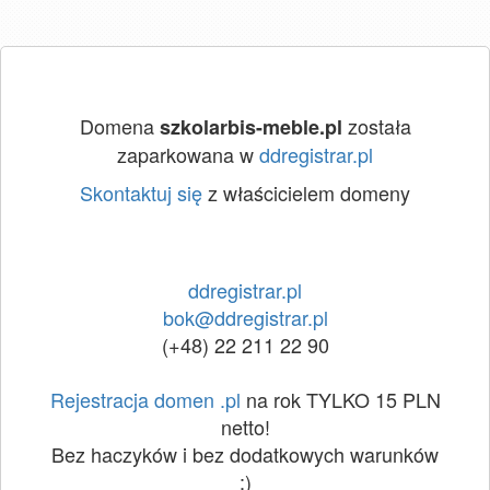
Domena
została
szkolarbis-meble.pl
zaparkowana w
ddregistrar.pl
Skontaktuj się
z właścicielem domeny
ddregistrar.pl
bok@ddregistrar.pl
(+48) 22 211 22 90
Rejestracja domen .pl
na rok TYLKO 15 PLN
netto!
Bez haczyków i bez dodatkowych warunków
:)