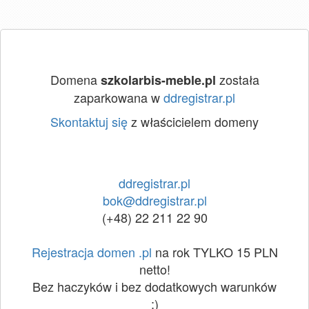
Domena
została
szkolarbis-meble.pl
zaparkowana w
ddregistrar.pl
Skontaktuj się
z właścicielem domeny
ddregistrar.pl
bok@ddregistrar.pl
(+48) 22 211 22 90
Rejestracja domen .pl
na rok TYLKO 15 PLN
netto!
Bez haczyków i bez dodatkowych warunków
:)