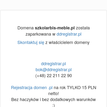
Domena
została
szkolarbis-meble.pl
zaparkowana w
ddregistrar.pl
Skontaktuj się
z właścicielem domeny
ddregistrar.pl
bok@ddregistrar.pl
(+48) 22 211 22 90
Rejestracja domen .pl
na rok TYLKO 15 PLN
netto!
Bez haczyków i bez dodatkowych warunków
:)