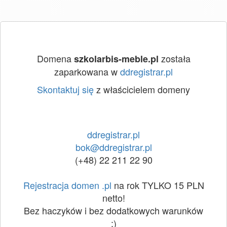
Domena
została
szkolarbis-meble.pl
zaparkowana w
ddregistrar.pl
Skontaktuj się
z właścicielem domeny
ddregistrar.pl
bok@ddregistrar.pl
(+48) 22 211 22 90
Rejestracja domen .pl
na rok TYLKO 15 PLN
netto!
Bez haczyków i bez dodatkowych warunków
:)