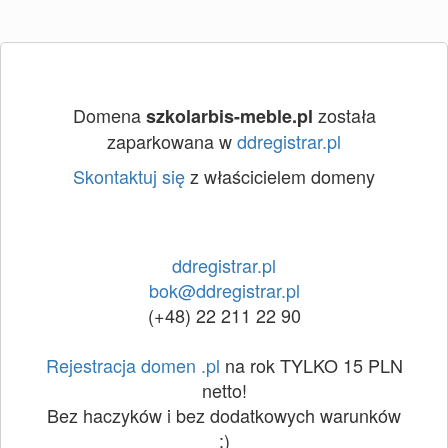
Domena
została
szkolarbis-meble.pl
zaparkowana w
ddregistrar.pl
Skontaktuj się
z właścicielem domeny
ddregistrar.pl
bok@ddregistrar.pl
(+48) 22 211 22 90
Rejestracja domen .pl
na rok TYLKO 15 PLN
netto!
Bez haczyków i bez dodatkowych warunków
:)