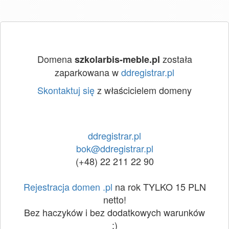
Domena
została
szkolarbis-meble.pl
zaparkowana w
ddregistrar.pl
Skontaktuj się
z właścicielem domeny
ddregistrar.pl
bok@ddregistrar.pl
(+48) 22 211 22 90
Rejestracja domen .pl
na rok TYLKO 15 PLN
netto!
Bez haczyków i bez dodatkowych warunków
:)