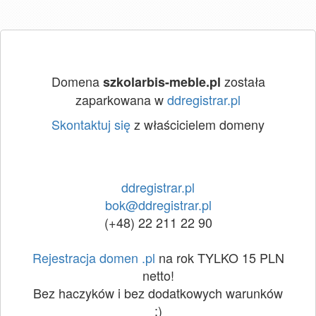
Domena
została
szkolarbis-meble.pl
zaparkowana w
ddregistrar.pl
Skontaktuj się
z właścicielem domeny
ddregistrar.pl
bok@ddregistrar.pl
(+48) 22 211 22 90
Rejestracja domen .pl
na rok TYLKO 15 PLN
netto!
Bez haczyków i bez dodatkowych warunków
:)