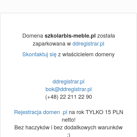
Domena
została
szkolarbis-meble.pl
zaparkowana w
ddregistrar.pl
Skontaktuj się
z właścicielem domeny
ddregistrar.pl
bok@ddregistrar.pl
(+48) 22 211 22 90
Rejestracja domen .pl
na rok TYLKO 15 PLN
netto!
Bez haczyków i bez dodatkowych warunków
:)