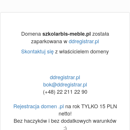
Domena
została
szkolarbis-meble.pl
zaparkowana w
ddregistrar.pl
Skontaktuj się
z właścicielem domeny
ddregistrar.pl
bok@ddregistrar.pl
(+48) 22 211 22 90
Rejestracja domen .pl
na rok TYLKO 15 PLN
netto!
Bez haczyków i bez dodatkowych warunków
:)