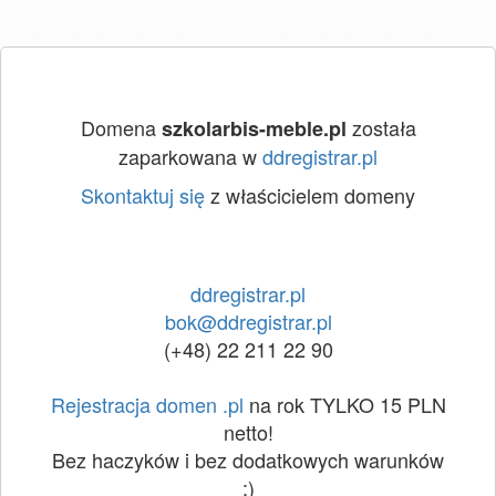
Domena
została
szkolarbis-meble.pl
zaparkowana w
ddregistrar.pl
Skontaktuj się
z właścicielem domeny
ddregistrar.pl
bok@ddregistrar.pl
(+48) 22 211 22 90
Rejestracja domen .pl
na rok TYLKO 15 PLN
netto!
Bez haczyków i bez dodatkowych warunków
:)