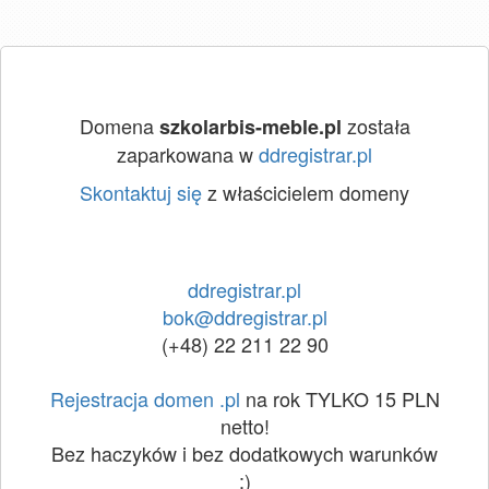
Domena
została
szkolarbis-meble.pl
zaparkowana w
ddregistrar.pl
Skontaktuj się
z właścicielem domeny
ddregistrar.pl
bok@ddregistrar.pl
(+48) 22 211 22 90
Rejestracja domen .pl
na rok TYLKO 15 PLN
netto!
Bez haczyków i bez dodatkowych warunków
:)