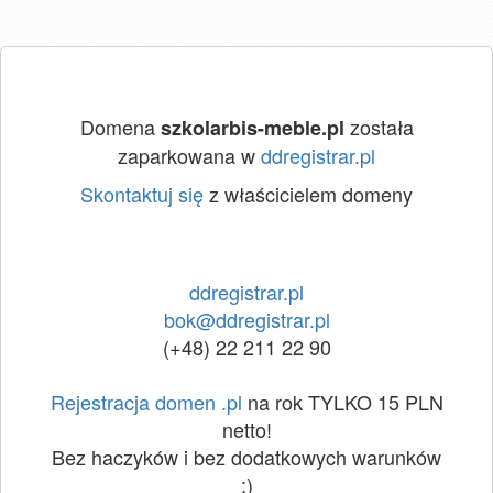
Domena
została
szkolarbis-meble.pl
zaparkowana w
ddregistrar.pl
Skontaktuj się
z właścicielem domeny
ddregistrar.pl
bok@ddregistrar.pl
(+48) 22 211 22 90
Rejestracja domen .pl
na rok TYLKO 15 PLN
netto!
Bez haczyków i bez dodatkowych warunków
:)