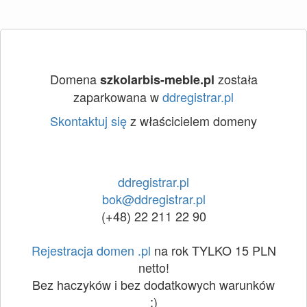
Domena
została
szkolarbis-meble.pl
zaparkowana w
ddregistrar.pl
Skontaktuj się
z właścicielem domeny
ddregistrar.pl
bok@ddregistrar.pl
(+48) 22 211 22 90
Rejestracja domen .pl
na rok TYLKO 15 PLN
netto!
Bez haczyków i bez dodatkowych warunków
:)