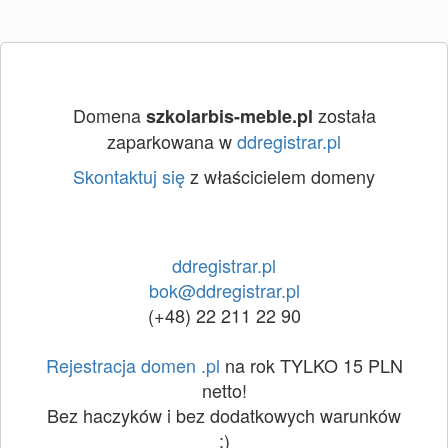
Domena
została
szkolarbis-meble.pl
zaparkowana w
ddregistrar.pl
Skontaktuj się
z właścicielem domeny
ddregistrar.pl
bok@ddregistrar.pl
(+48) 22 211 22 90
Rejestracja domen .pl
na rok TYLKO 15 PLN
netto!
Bez haczyków i bez dodatkowych warunków
:)