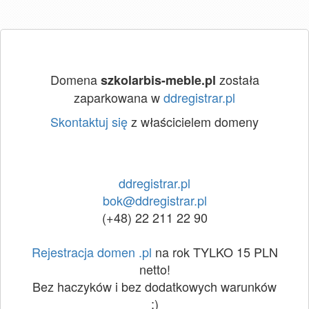
Domena
została
szkolarbis-meble.pl
zaparkowana w
ddregistrar.pl
Skontaktuj się
z właścicielem domeny
ddregistrar.pl
bok@ddregistrar.pl
(+48) 22 211 22 90
Rejestracja domen .pl
na rok TYLKO 15 PLN
netto!
Bez haczyków i bez dodatkowych warunków
:)