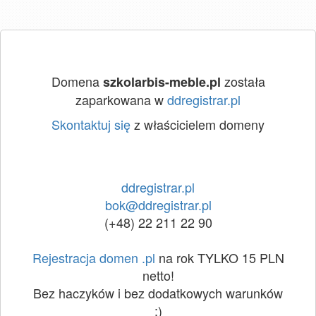
Domena
została
szkolarbis-meble.pl
zaparkowana w
ddregistrar.pl
Skontaktuj się
z właścicielem domeny
ddregistrar.pl
bok@ddregistrar.pl
(+48) 22 211 22 90
Rejestracja domen .pl
na rok TYLKO 15 PLN
netto!
Bez haczyków i bez dodatkowych warunków
:)