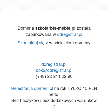
Domena
została
szkolarbis-meble.pl
zaparkowana w
ddregistrar.pl
Skontaktuj się
z właścicielem domeny
ddregistrar.pl
bok@ddregistrar.pl
(+48) 22 211 22 90
Rejestracja domen .pl
na rok TYLKO 15 PLN
netto!
Bez haczyków i bez dodatkowych warunków
:)