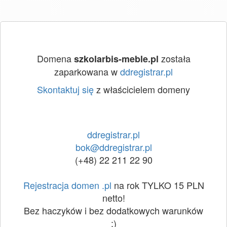
Domena
została
szkolarbis-meble.pl
zaparkowana w
ddregistrar.pl
Skontaktuj się
z właścicielem domeny
ddregistrar.pl
bok@ddregistrar.pl
(+48) 22 211 22 90
Rejestracja domen .pl
na rok TYLKO 15 PLN
netto!
Bez haczyków i bez dodatkowych warunków
:)