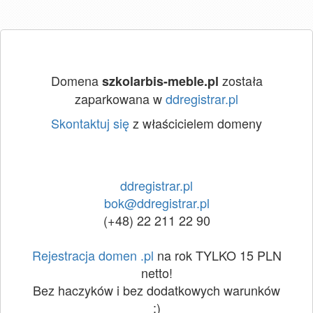
Domena
została
szkolarbis-meble.pl
zaparkowana w
ddregistrar.pl
Skontaktuj się
z właścicielem domeny
ddregistrar.pl
bok@ddregistrar.pl
(+48) 22 211 22 90
Rejestracja domen .pl
na rok TYLKO 15 PLN
netto!
Bez haczyków i bez dodatkowych warunków
:)