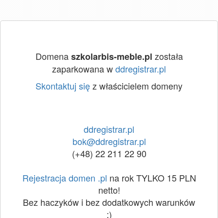
Domena
została
szkolarbis-meble.pl
zaparkowana w
ddregistrar.pl
Skontaktuj się
z właścicielem domeny
ddregistrar.pl
bok@ddregistrar.pl
(+48) 22 211 22 90
Rejestracja domen .pl
na rok TYLKO 15 PLN
netto!
Bez haczyków i bez dodatkowych warunków
:)